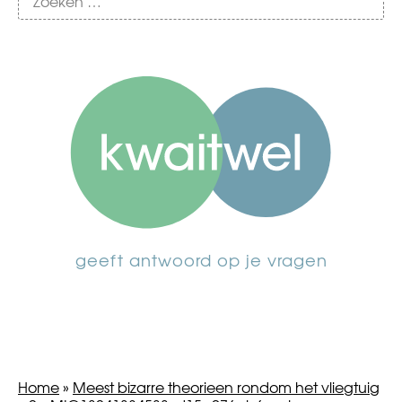
geeft antwoord op je vragen
Home
»
Meest bizarre theorieen rondom het vliegtuig