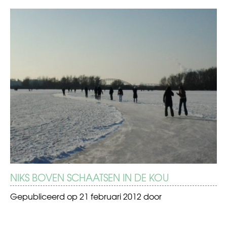
BERICHT
Drukte
Jonge
Jury
NAVIGATIE
Feestweek
NIKS BOVEN SCHAATSEN IN DE KOU
Gepubliceerd op
21 februari 2012
door