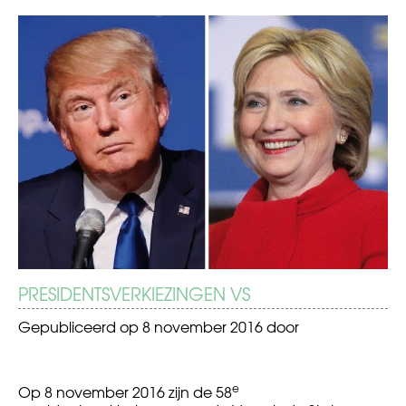
BERICHT
Pablo’s
Donald
verwonderlijke
Trump
NAVIGATIE
kubisme
for
president
PRESIDENTSVERKIEZINGEN VS
Gepubliceerd op
8 november 2016
door
e
Op 8 november 2016 zijn de 58