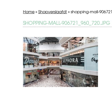
Home
»
Shopverslaafd!
»
shopping-mall-90672
BERICHT
SHOPPING-MALL-906721_960_720.JPG
Shopverslaafd!
NAVIGATIE