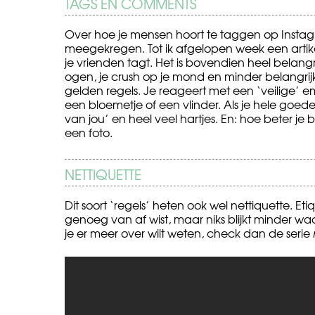
TAGS EN COMMENTS
Over hoe je mensen hoort te taggen op Insta
meegekregen. Tot ik afgelopen week een artikel 
je vrienden tagt. Het is bovendien heel belangr
ogen, je crush op je mond en minder belangrij
gelden regels. Je reageert met een ‘veilige’ e
een bloemetje of een vlinder. Als je hele goed
van jou’ en heel veel hartjes. En: hoe beter je
een foto.
NETTIQUETTE
Dit soort ‘regels’ heten ook wel nettiquette. Et
genoeg van af wist, maar niks blijkt minder waar
je er meer over wilt weten, check dan de serie