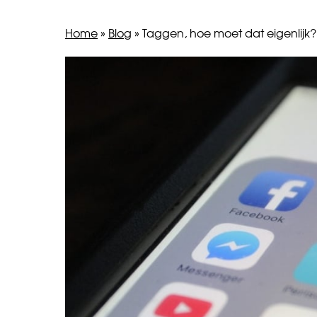
Home
»
Blog
»
Taggen, hoe moet dat eigenlijk?
BERICHT
Internationale
Shopverslaafd!
Dag
NAVIGATIE
tegen
Geweld
tegen
Vrouwen