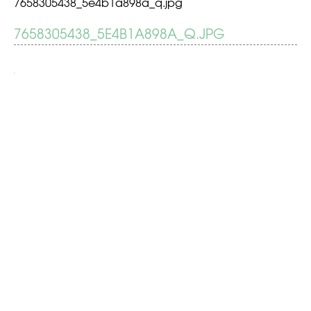
7658305438_5e4b1a898a_q.jpg
BERICHT
7658305438_5E4B1A898A_Q.JPG
Tips
tegen
NAVIGATIE
stress