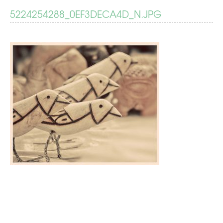
BERICHT
5224254288_0EF3DECA4D_N.JPG
Treinleven
NAVIGATIE