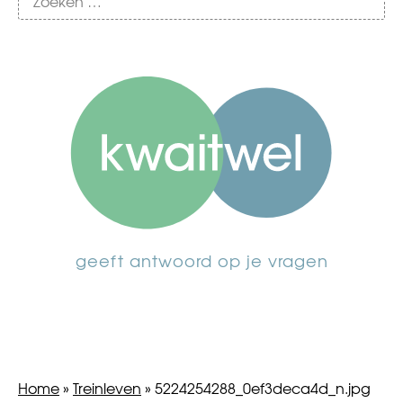
geeft antwoord op je vragen
Home
»
Treinleven
»
5224254288_0ef3deca4d_n.jpg