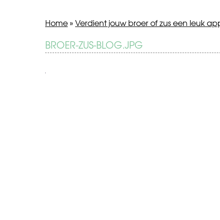
Home
»
Verdient jouw broer of zus een leuk ap
BERICHT
BROER-ZUS-BLOG.JPG
Verdient
jouw
NAVIGATIE
broer
of
zus
een
leuk
appje?