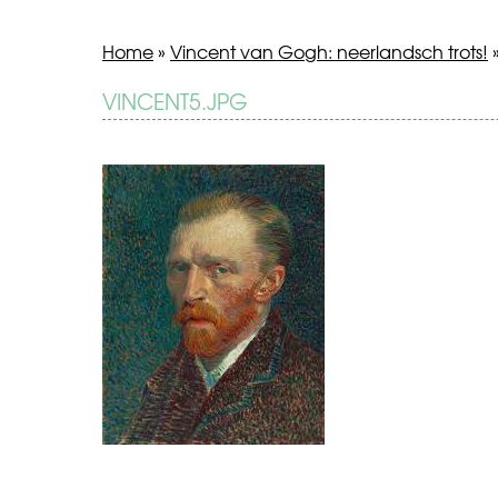
Home
»
Vincent van Gogh: neerlandsch trots!
BERICHT
VINCENT5.JPG
Vincent
van
NAVIGATIE
Gogh:
neerlandsch
trots!