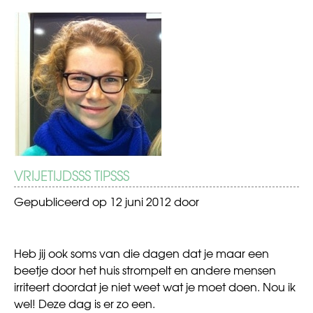
BERICHT
Oops,
16
my
and
NAVIGATIE
boobs
pregnant?
VRIJETIJDSSS TIPSSS
Gepubliceerd op
12 juni 2012
door
Heb jij ook soms van die dagen dat je maar een
beetje door het huis strompelt en andere mensen
irriteert doordat je niet weet wat je moet doen. Nou ik
wel! Deze dag is er zo een.