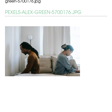
green-5700176.jpg
BERICHT
PEXELS-ALEX-GREEN-5700176.JPG
Gescheiden
ouders!
NAVIGATIE
Wat
nu?