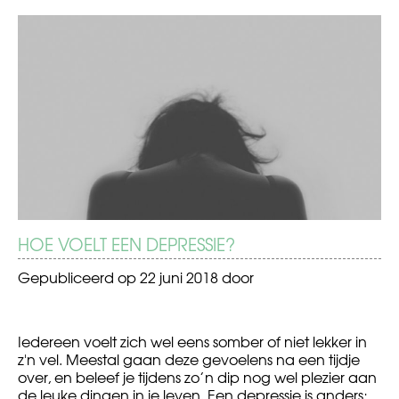
BERICHT
Een
Vakantie
nieuwe
in
NAVIGATIE
uitdaging:
Lissabon
mijn
eerste
triathlon!
HOE VOELT EEN DEPRESSIE?
Gepubliceerd op
22 juni 2018
door
Iedereen voelt zich wel eens somber of niet lekker in
z'n vel. Meestal gaan deze gevoelens na een tijdje
over, en beleef je tijdens zo’n dip nog wel plezier aan
de leuke dingen in je leven. Een depressie is anders;