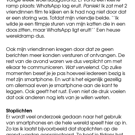
ramp plaats: WhatsApp lag eruit.
Paniek!
Ik zat met 2
vriendinnen film te kijken en ik had nog niet door dat
er een storing was. Totdat mijn vriendje belde. ‘’Ik
wilde je een filmpje sturen van mijn katten die in een
doos zitten, maar WhatsApp ligt eruit!’’ Een heuse
wereldramp dus.
Ook mijn vriendinnen kregen door dat ze geen
berichten meer konden versturen of ontvangen. De
rest van de avond waren we dus verplicht om met
elkaar te communiceren.
Wat vervelend.
Op zulke
momenten besef je je pas hoeveel iedereen bezig is
met zijn smartphone. En wat is het eigenlijk gezellig
om allemaal even je smartphone aan de kant te
leggen. Ook geeft het rust. Even niet de druk voelen
dat ook anderen nog iets van je willen weten.
Stoplichten
Er wordt veel onderzoek gedaan naar het gebruik
van smartphones en de hele wereld speelt hier op in.
Zo las ik laatst bijvoorbeeld dat stoplichten op de
grond worden geprojecteerd. Zo hoef je tijdens het