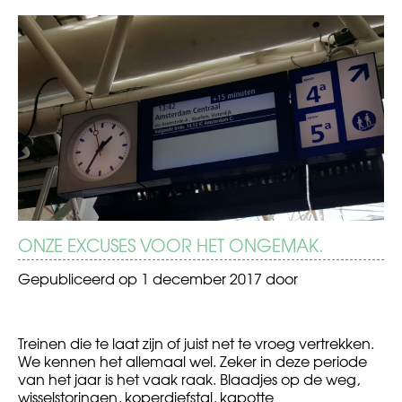
BERICHT
Seks
Help,
tegen
schoonfamilie?!
NAVIGATIE
je
zin
–
jongensprostitutie
ONZE EXCUSES VOOR HET ONGEMAK.
Gepubliceerd op
1 december 2017
door
Treinen die te laat zijn of juist net te vroeg vertrekken.
We kennen het allemaal wel. Zeker in deze periode
van het jaar is het vaak raak. Blaadjes op de weg,
wisselstoringen, koperdiefstal, kapotte