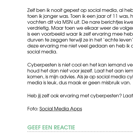
Zelf ben ik nooit gepest op social media, al he
toen ik jonger was. Toen ik een jaar of 11 was, 
vochten dit via MSN uit. De nare berichtjes kwet
verdrietig. Maar toen we elkaar weer de volge
is een voorbeeld waar ik zelf ervaring mee he
durven te zeggen terwijl ze in het ‘echte lev
deze ervaring me niet veel gedaan en heb ik d
social media.
Cyberpesten is niet cool en het kan iemand veel 
houd het dan niet voor jezelf. Laat het aan ie
komen, is mijn advies. Als je op social media c
media is leuk, dus maak er geen misbruik van.
Heb jij zelf ook ervaring met cyberpesten? Laat
Foto:
Social Media Apps
GEEF EEN REACTIE