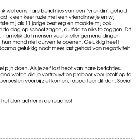
b ik wel eens nare berichtjes van een ‘vriendin’ gehad
had ik een keer ruzie met een vriendinnetje en wij
ste mij als 11 jarige best erg en maakte mij ook
nde dag op school zagen, durfde ze niks te zeggen. Dit
b, namelijk dat mensen veel sneller gemene dingen
en’ hun mond niet durven te openen. Gelukkig heeft
aarna gelukkig nooit meer last gehad van negativiteit
pijn doen. Als je zelf last hebt van nare berichtjes,
mand weten die je vertrouwt en probeer voor jezelf op te
yberpesten voorbij ziet komen, rapporteer dit dan. Social
 het dan achter in de reacties!